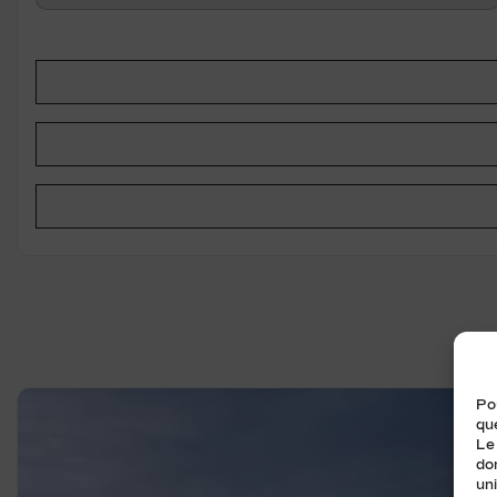
Pou
que
Le
do
uni