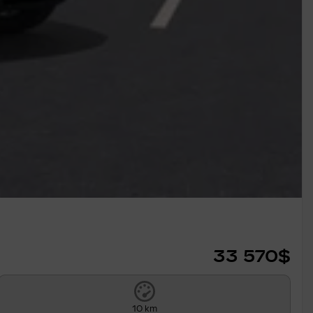
33 570
$
10 km