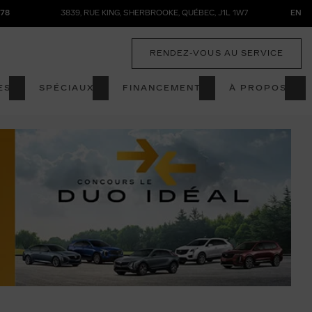
878
3839, RUE KING
,
SHERBROOKE
,
QUÉBEC
,
J1L 1W7
EN
RENDEZ-VOUS AU SERVICE
ES
SPÉCIAUX
FINANCEMENT
À PROPOS