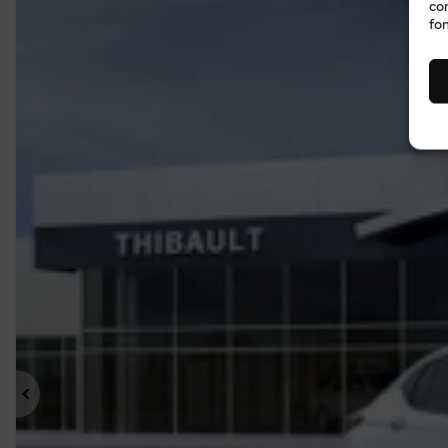
co
fon
Précédent