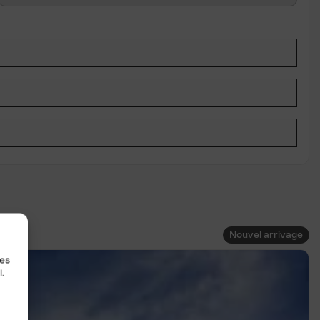
Nouvel arrivage
les
.