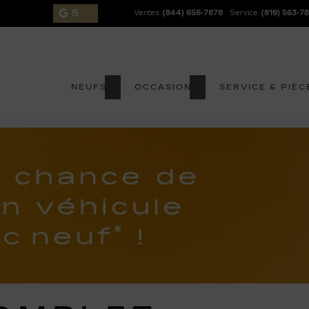
5
Ventes:
(844) 656-7878
Service:
(819) 563-7
NEUFS
OCCASION
SERVICE & PIÈC