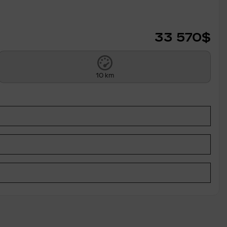
33 570
$
10 km