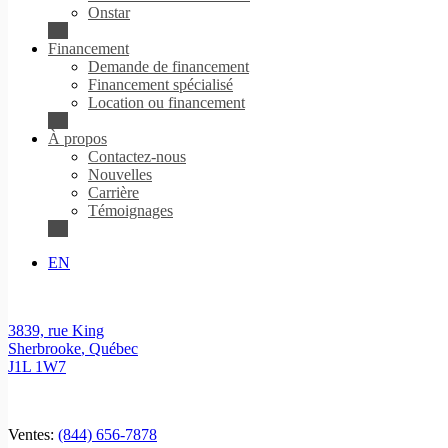
Onstar
Financement
Demande de financement
Financement spécialisé
Location ou financement
À propos
Contactez-nous
Nouvelles
Carrière
Témoignages
EN
3839, rue King
Sherbrooke
,
Québec
J1L 1W7
Ventes:
(844) 656-7878