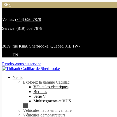
5
Ventes:
(844) 656-7878
Service:
(819) 563-7878
3839, rue King
,
Sherbrooke
,
Québec
,
J1L 1W7
EN
Rendez-vous au service
Neufs
Explorez la gamme Cadillac
Véhicules électriques
Berlines
Série V
Multisegments et VUS
Véhicules neufs en inventaire
Véhicules démonstrateurs