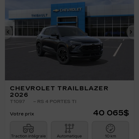
Précédent
Su
CHEVROLET TRAILBLAZER
2026
T1097
– RS 4 PORTES TI
40 065
$
Votre prix
Traction intégrale
Automatique
10 km