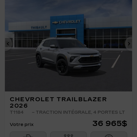
Précédent
Su
CHEVROLET TRAILBLAZER
2026
T1184
– TRACTION INTÉGRALE, 4 PORTES LT
36 965
$
Votre prix