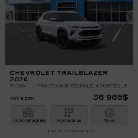
Précédent
Su
CHEVROLET TRAILBLAZER
2026
T1088
– TRACTION INTÉGRALE, 4 PORTES LT
36 965
$
Votre prix
Traction intégrale
Automatique
10 km
Plus de caractéristiques