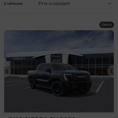
2 véhicules
Démo
Précédent
Su