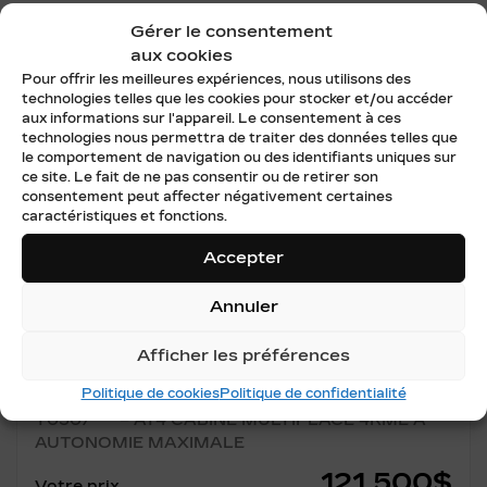
Gérer le consentement
aux cookies
Pour offrir les meilleures expériences, nous utilisons des
technologies telles que les cookies pour stocker et/ou accéder
aux informations sur l'appareil. Le consentement à ces
technologies nous permettra de traiter des données telles que
le comportement de navigation ou des identifiants uniques sur
ce site. Le fait de ne pas consentir ou de retirer son
consentement peut affecter négativement certaines
Précédent
Su
caractéristiques et fonctions.
Accepter
Annuler
Afficher les préférences
GMC SIERRA EV 2026
Politique de cookies
Politique de confidentialité
T0507
– AT4 CABINE MULTIPLACE 4RME À
AUTONOMIE MAXIMALE
121 500
$
Votre prix