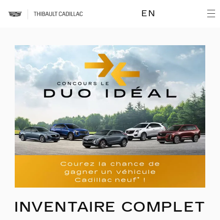
EN
INVENTAIRE COMPLET