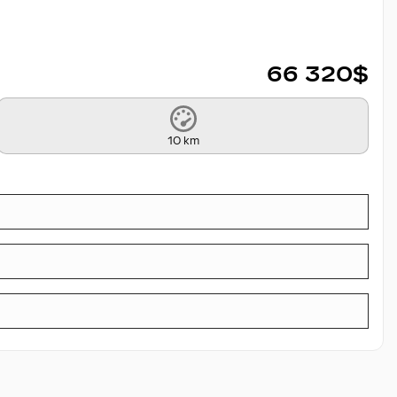
66 320
$
10 km