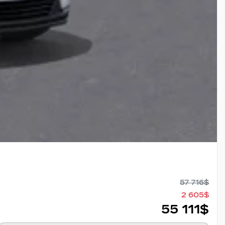
57 716
$
2 605
$
55 111
$