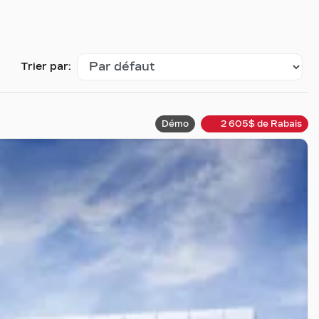
Trier par:
Démo
2 605
$
de Rabais