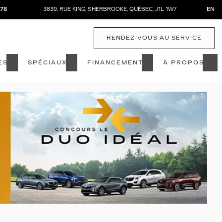
878
3839, RUE KING
,
SHERBROOKE
,
QUÉBEC
,
J1L 1W7
EN
RENDEZ-VOUS AU SERVICE
ES
SPÉCIAUX
FINANCEMENT
À PROPOS