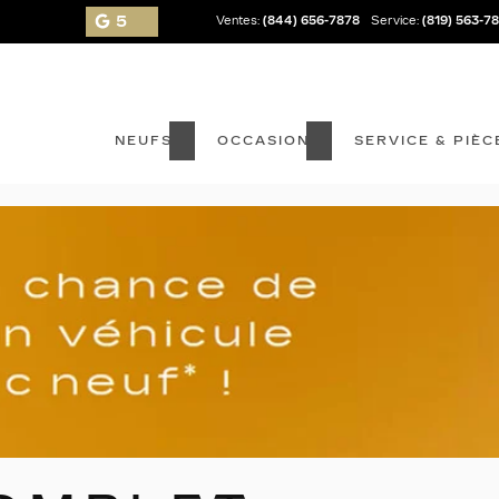
5
Ventes:
(844) 656-7878
Service:
(819) 563-7
NEUFS
OCCASION
SERVICE & PIÈC