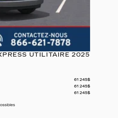
RESS UTILITAIRE 2025
61 245
$
61 245
$
61 245
$
ossibles