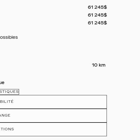
61 245
$
61 245
$
61 245
$
ossibles
10 km
ue
STIQUES
BILITÉ
ANGE
ATIONS
s