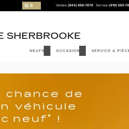
5
Ventes:
(844) 656-7878
Service:
(819) 563-7
NEUFS
OCCASION
SERVICE & PIÈC