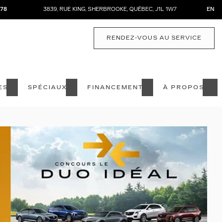
878
3839, RUE KING
,
SHERBROOKE
,
QUÉBEC
,
J1L 1W7
EN
RENDEZ-VOUS AU SERVICE
ES
SPÉCIAUX
FINANCEMENT
À PROPOS