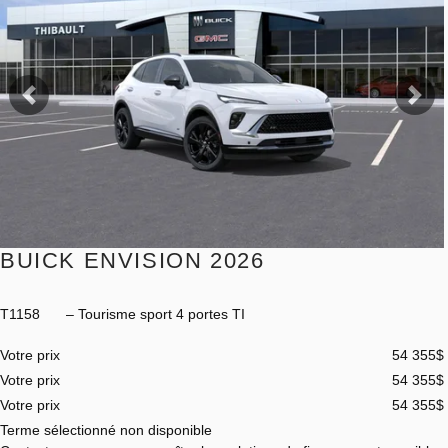
Précédent
Sui
BUICK ENVISION 2026
T1158
– Tourisme sport 4 portes TI
Votre prix
54 355
$
Votre prix
54 355
$
Votre prix
54 355
$
Terme sélectionné non disponible