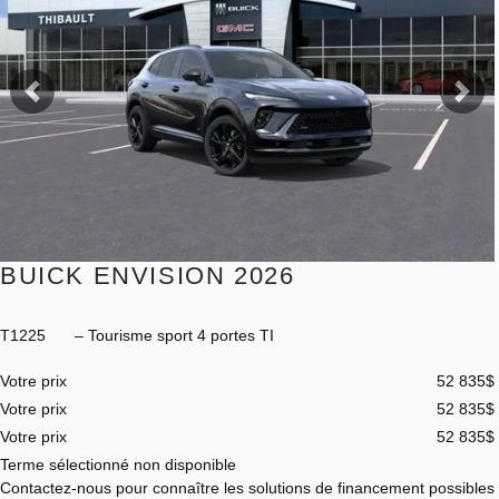
Précédent
Sui
BUICK ENVISION 2026
T1225
– Tourisme sport 4 portes TI
Votre prix
52 835
$
Votre prix
52 835
$
Votre prix
52 835
$
Terme sélectionné non disponible
Contactez-nous pour connaître les solutions de financement possibles