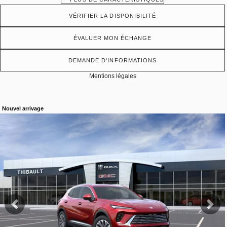
VÉRIFIER LA DISPONIBILITÉ
ÉVALUER MON ÉCHANGE
DEMANDE D'INFORMATIONS
Mentions légales
Nouvel arrivage
Afficher 19 images en plus
VOIR PLUS
Précédent
Sui