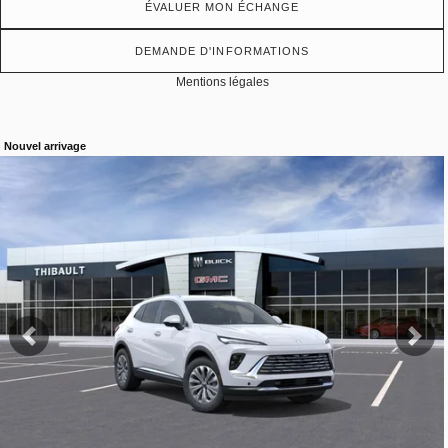
ÉVALUER MON ÉCHANGE
DEMANDE D'INFORMATIONS
Mentions légales
Nouvel arrivage
Afficher 19 images en plus
VOIR PLUS
Précédent
Sui