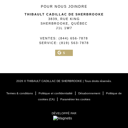
POUR NOUS JOINDRE
THIBAULT CADILLAC DE SHERBROOKE
3839, RUE KING
SHERBROOKE
,
QUÉBEC
J1L 1W7
VENTES:
(844) 656-7878
SERVICE:
(819) 563-7878
5
2026 © THIBAULT CADILLAC DE SHERBROOKE
| Tous droits réservés.
|
|
|
Termes & conditions
Politique et confidentialité
Désabonnement
Politique de
|
cookies (CA)
Paramétrer les cookies
DÉVELOPPÉ PAR