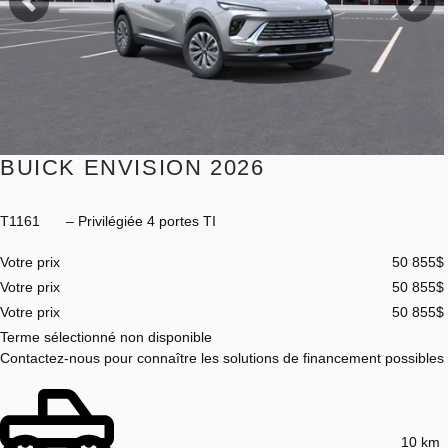
Précédent
Sui
BUICK ENVISION 2026
T1161
– Privilégiée 4 portes TI
Votre prix
50 855
$
Votre prix
50 855
$
Votre prix
50 855
$
Terme sélectionné non disponible
Contactez-nous pour connaître les solutions de financement possibles
10 km