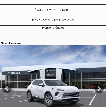
ÉVALUER MON ÉCHANGE
DEMANDE D'INFORMATIONS
Mentions légales
Nouvel arrivage
Afficher 19 images en plus
VOIR PLUS
Précédent
Sui