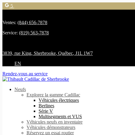
5
Ventes:
(844) 656-7878
Service:
(819) 563-7878
3839, rue King
,
Sherbrooke
,
Québec
,
J1L 1W7
EN
Rendez-vous au service
Neufs
Explorez la gamme Cadillac
Véhicules électriques
Berlines
Série V
Multisegments et VUS
Véhicules neufs en inventaire
Véhicules démonstrateurs
Réservez un essai routier