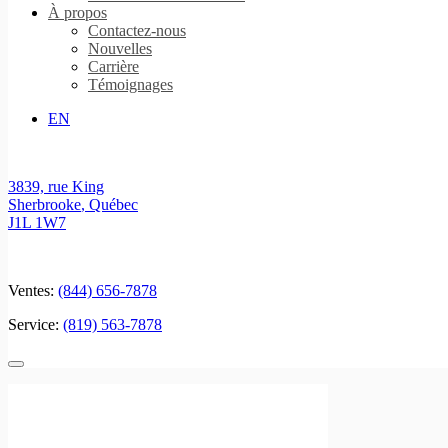
À propos
Contactez-nous
Nouvelles
Carrière
Témoignages
EN
3839, rue King
Sherbrooke
,
Québec
J1L 1W7
Ventes:
(844) 656-7878
Service:
(819) 563-7878