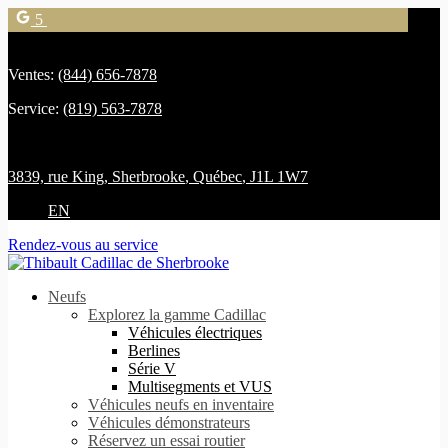
5
Ventes:
(844) 656-7878
Service:
(819) 563-7878
3839, rue King
,
Sherbrooke
,
Québec
,
J1L 1W7
EN
Rendez-vous au service
Neufs
Explorez la gamme Cadillac
Véhicules électriques
Berlines
Série V
Multisegments et VUS
Véhicules neufs en inventaire
Véhicules démonstrateurs
Réservez un essai routier