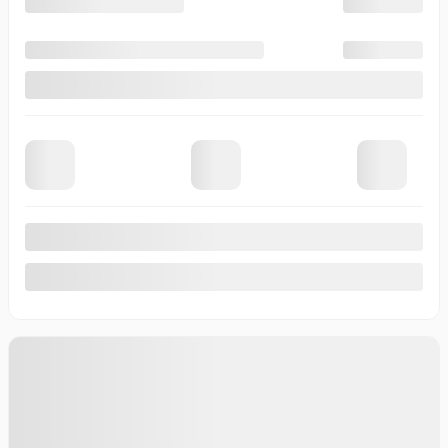
Afficher 19 images en plus
Voir plus
Précédent
Suivant
CHEVROLET SILVERADO 2026
T0780
– Custom cabine multiplace 4RM 157 po
Votre prix