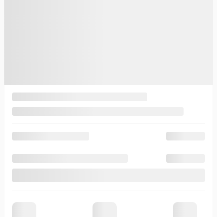
71 055
$
Votre prix
71 055
$
Votre prix
71 055
$
Terme sélectionné non disponible
Contactez-nous pour connaître les solutions de financement
possibles