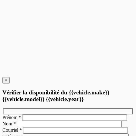
10 km
Plus de caractéristiques
Vérifier la disponibilité
Évaluer mon échange
Demande d'informations
Mentions légales
×
Vérifier la disponibilité du {{vehicle.make}}
{{vehicle.model}} {{vehicle.year}}
Prénom
*
Nom
*
Courriel
*