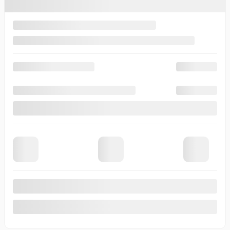
Voir plus de photos
Voir plus
CHEVROLET SILVERADO 2026
155884
–