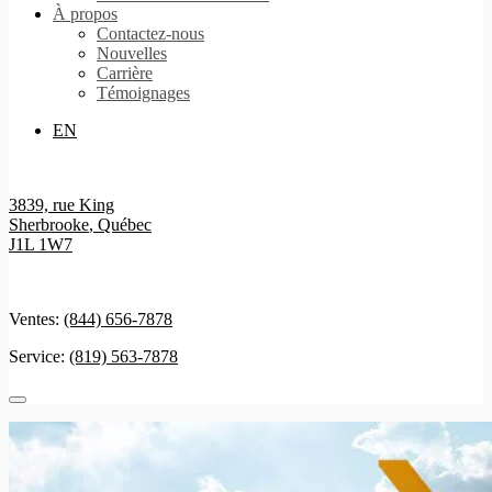
À propos
Contactez-nous
Nouvelles
Carrière
Témoignages
EN
3839, rue King
Sherbrooke
,
Québec
J1L 1W7
Ventes:
(844) 656-7878
Service:
(819) 563-7878