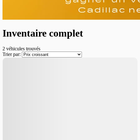
Inventaire complet
2 véhicules
trouvés
Trier par:
4 015
$
de Rabais