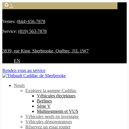
5
Ventes:
(844) 656-7878
Service:
(819) 563-7878
3839, rue King
,
Sherbrooke
,
Québec
,
J1L 1W7
EN
Rendez-vous au service
Neufs
Explorez la gamme Cadillac
Véhicules électriques
Berlines
Série V
Multisegments et VUS
Véhicules neufs en inventaire
Véhicules démonstrateurs
Réservez un essai routier