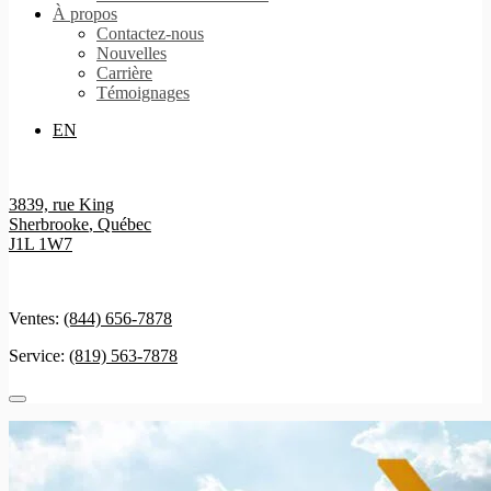
À propos
Contactez-nous
Nouvelles
Carrière
Témoignages
EN
3839, rue King
Sherbrooke
,
Québec
J1L 1W7
Ventes:
(844) 656-7878
Service:
(819) 563-7878