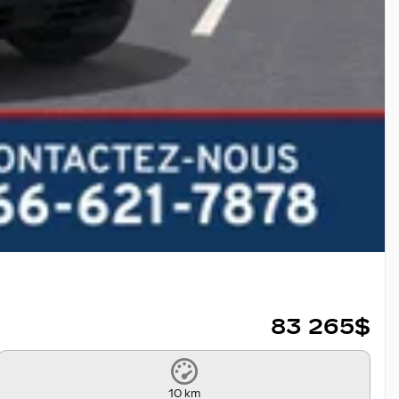
83 265
$
10 km