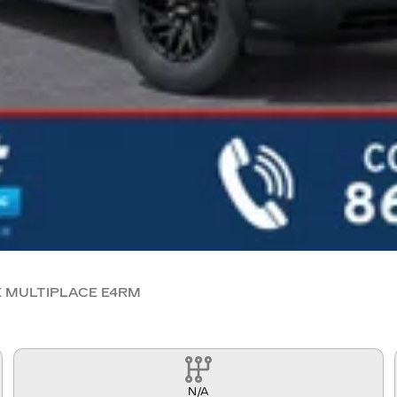
 MULTIPLACE E4RM
N/A