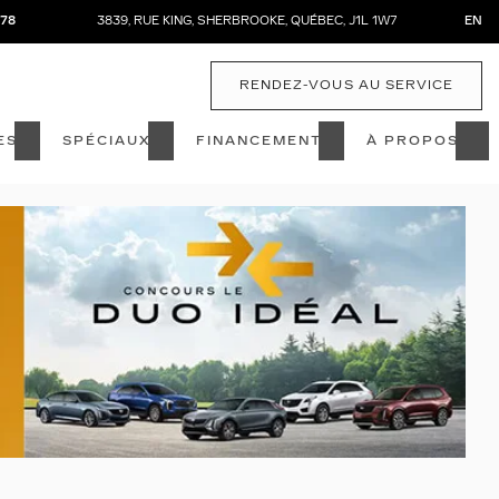
878
3839, RUE KING
,
SHERBROOKE
,
QUÉBEC
,
J1L 1W7
EN
RENDEZ-VOUS AU SERVICE
ES
SPÉCIAUX
FINANCEMENT
À PROPOS