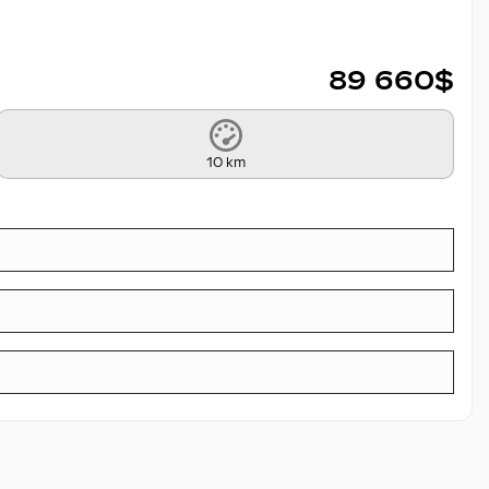
89 660
$
10 km