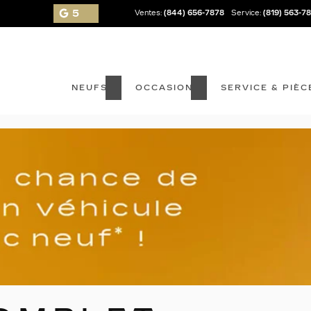
5
Ventes:
(844) 656-7878
Service:
(819) 563-7
NEUFS
OCCASION
SERVICE & PIÈC