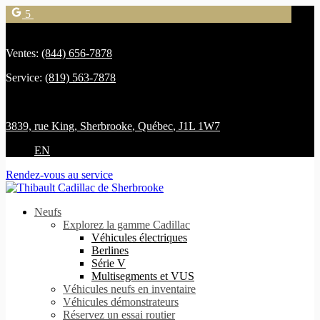
5
Ventes:
(844) 656-7878
Service:
(819) 563-7878
3839, rue King
,
Sherbrooke
,
Québec
,
J1L 1W7
EN
Rendez-vous au service
Neufs
Explorez la gamme Cadillac
Véhicules électriques
Berlines
Série V
Multisegments et VUS
Véhicules neufs en inventaire
Véhicules démonstrateurs
Réservez un essai routier