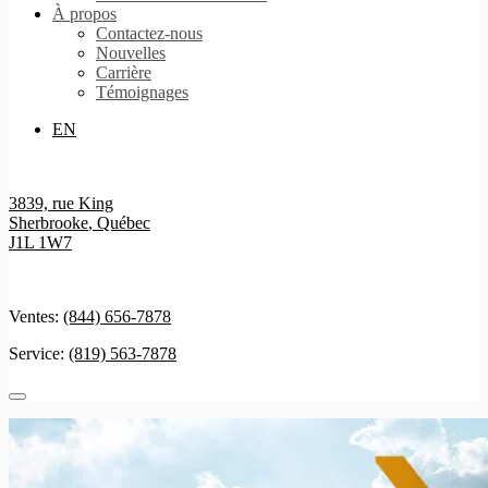
À propos
Contactez-nous
Nouvelles
Carrière
Témoignages
EN
3839, rue King
Sherbrooke
,
Québec
J1L 1W7
Ventes:
(844) 656-7878
Service:
(819) 563-7878