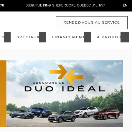
878
3839, RUE KING
,
SHERBROOKE
,
QUÉBEC
,
J1L 1W7
EN
RENDEZ-VOUS AU SERVICE
ES
SPÉCIAUX
FINANCEMENT
À PROPOS