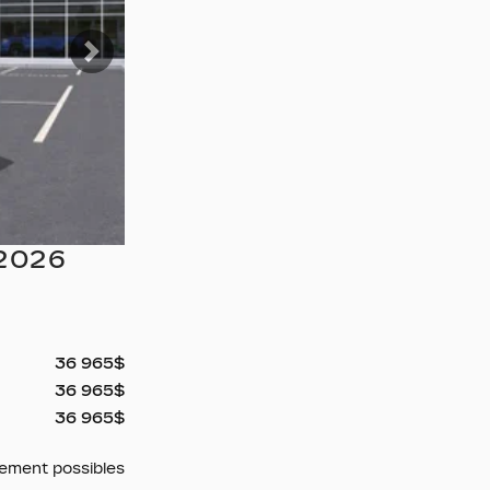
Suivant
2026
36 965
$
36 965
$
36 965
$
cement possibles