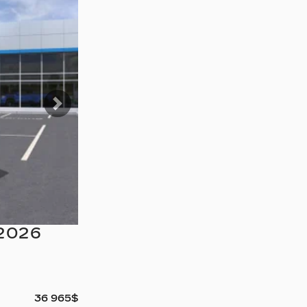
Suivant
2026
36 965
$