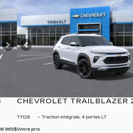
VOIR PLUS
Suivant
Précédent
6
CHEVROLET TRAILBLAZER 
T1128
– Traction intégrale, 4 portes LT
36 965
$
Votre prix