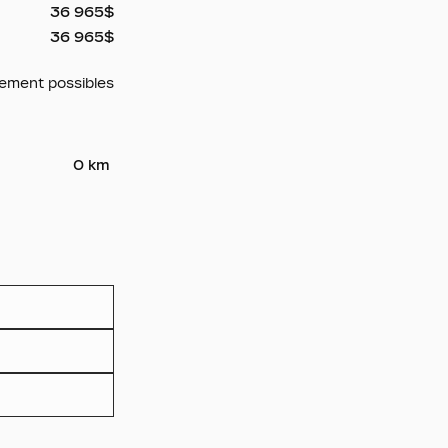
36 965
$
36 965
$
cement possibles
0 km