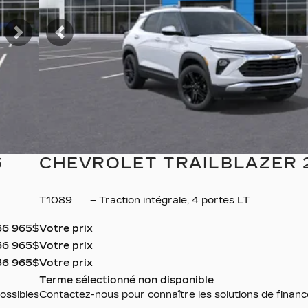
Suivant
Précédent
6
CHEVROLET TRAILBLAZER 
T1089
– Traction intégrale, 4 portes LT
36 965
$
Votre prix
36 965
$
Votre prix
36 965
$
Votre prix
Terme sélectionné non disponible
ossibles
Contactez-nous pour connaître les solutions de finan