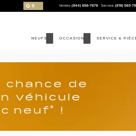
5
Ventes:
(844) 656-7878
Service:
(819) 563-7
NEUFS
OCCASION
SERVICE & PIÈC