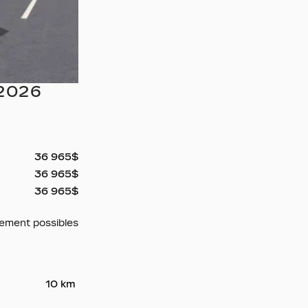
2026
36 965
$
36 965
$
36 965
$
cement possibles
10 km