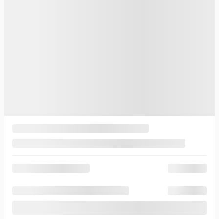
64 440
$
Votre prix
64 440
$
Votre prix
64 440
$
Terme sélectionné non disponible
Contactez-nous pour connaître les solutions de financement
possibles