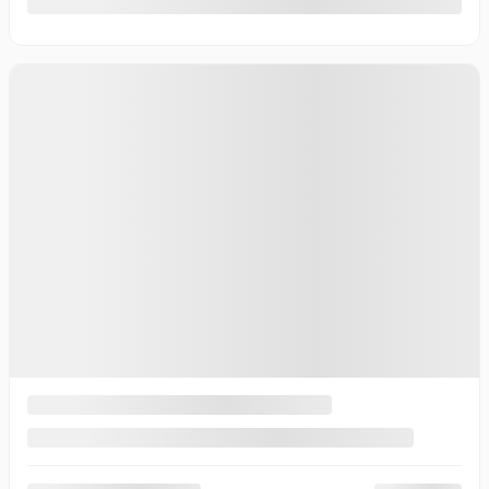
10 km
Plus de caractéristiques
Vérifier la disponibilité
Évaluer mon échange
Demande d'informations
Mentions légales
×
Vérifier la disponibilité du {{vehicle.make}}
{{vehicle.model}} {{vehicle.year}}
Prénom
*
Nom
*
Courriel
*