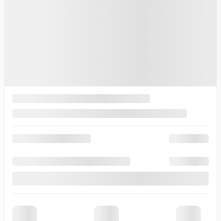
Prénom
*
Nom
*
Courriel
*
Téléphone
Commentaire(s) et/ou question(s)
Méthode de contact souhaitée
Courriel
Message texte
Appel téléphonique
Période de rappel
Je consens à recevoir par courriel des rappels, nouvelles et
promotions de Thibault Cadillac de Sherbrooke. Je comprends que
mes renseignements seront utilisés uniquement à cette fin et que je
peux retirer mon consentement en tout temps.
J’accepte la
politique de confidentialité
*
.
×