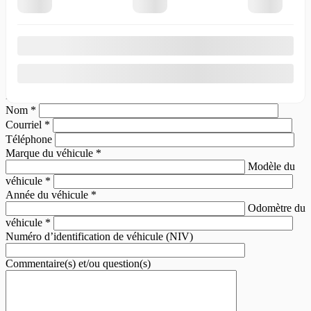
Échangez votre véhicule
Nous voulons votre vieux véhicule ! Contactez-nous pour que nous
puissions vous offrir un prix compétitif pour votre échange.
Prénom
*
Nom
*
Courriel
*
Téléphone
Marque du véhicule
*
Modèle du
véhicule
*
Année du véhicule
*
Odomètre du
véhicule
*
Numéro d’identification de véhicule (NIV)
Commentaire(s) et/ou question(s)