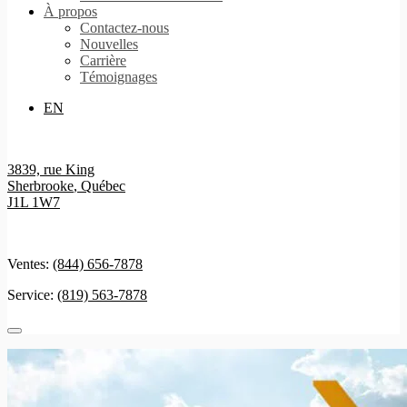
À propos
Contactez-nous
Nouvelles
Carrière
Témoignages
EN
3839, rue King
Sherbrooke
,
Québec
J1L 1W7
Ventes:
(844) 656-7878
Service:
(819) 563-7878