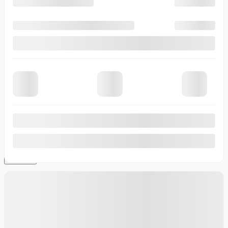
Téléphone
Commentaire(s) et/ou question(s)
Méthode de contact souhaitée
Courriel
Message texte
Appel téléphonique
Période de rappel
Je consens à recevoir par courriel des rappels, nouvelles et
promotions de Thibault Cadillac de Sherbrooke. Je comprends que
mes renseignements seront utilisés uniquement à cette fin et que je
peux retirer mon consentement en tout temps.
J’accepte la
politique de confidentialité
*
.
×
Vérifier la disponibilité du {{vehicle.make}}
{{vehicle.model}} {{vehicle.year}}