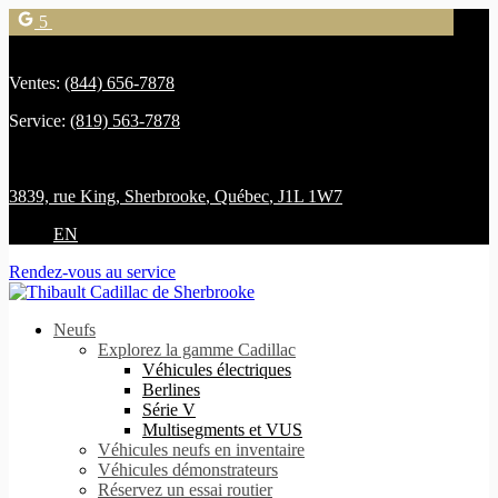
5
Ventes:
(844) 656-7878
Service:
(819) 563-7878
3839, rue King
,
Sherbrooke
,
Québec
,
J1L 1W7
EN
Rendez-vous au service
Neufs
Explorez la gamme Cadillac
Véhicules électriques
Berlines
Série V
Multisegments et VUS
Véhicules neufs en inventaire
Véhicules démonstrateurs
Réservez un essai routier