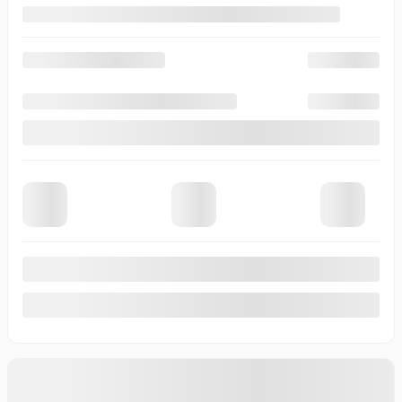
Afficher 19 images en plus
Voir plus
Précédent
Suivant
GMC ACADIA 2026
T1039
– Élévation 4 portes TI
Votre prix