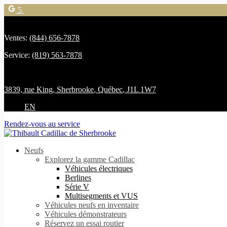
5
Ventes:
(844) 656-7878
Service:
(819) 563-7878
3839, rue King
,
Sherbrooke
,
Québec
,
J1L 1W7
EN
Rendez-vous au service
Neufs
Explorez la gamme Cadillac
Véhicules électriques
Berlines
Série V
Multisegments et VUS
Véhicules neufs en inventaire
Véhicules démonstrateurs
Réservez un essai routier