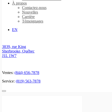
À propos
Contactez-nous
Nouvelles
Carrière
Témoignages
EN
3839, rue King
Sherbrooke
,
Québec
J1L 1W7
Ventes:
(844) 656-7878
Service:
(819) 563-7878