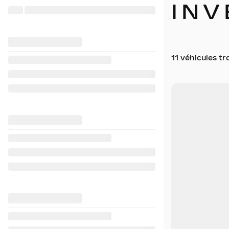
INV
11 véhicules
tr
Afficher 19 image
VOIR PLUS