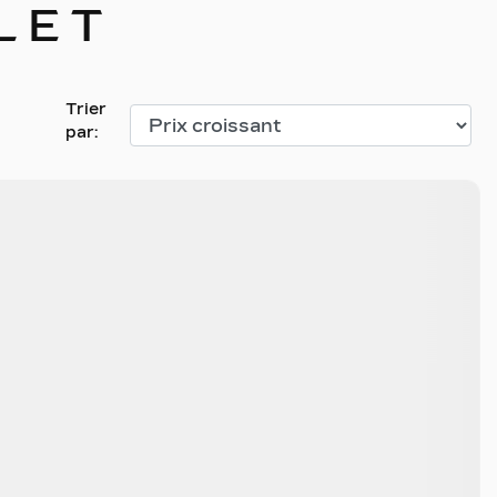
LET
Trier
par: