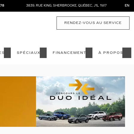
878
3839, RUE KING
,
SHERBROOKE
,
QUÉBEC
,
J1L 1W7
EN
RENDEZ-VOUS AU SERVICE
ES
SPÉCIAUX
FINANCEMENT
À PROPOS