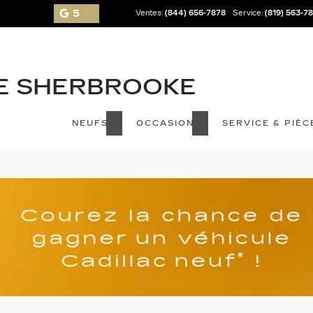
5
Ventes:
(844) 656-7878
Service:
(819) 563-7
NEUFS
OCCASION
SERVICE & PIÈC