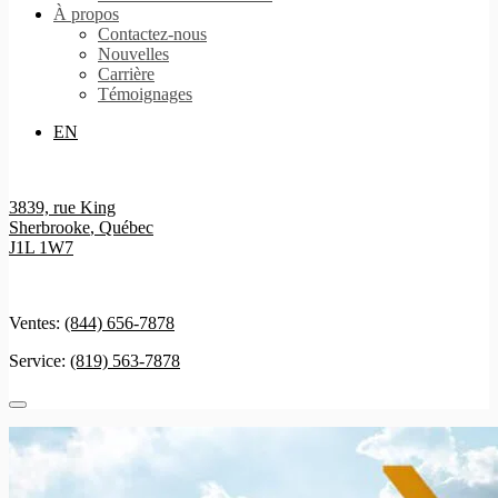
À propos
Contactez-nous
Nouvelles
Carrière
Témoignages
EN
3839, rue King
Sherbrooke
,
Québec
J1L 1W7
Ventes:
(844) 656-7878
Service:
(819) 563-7878