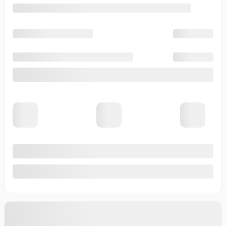
Afficher 19 images en plus
Voir plus
Précédent
Suivant
GMC YUKON XL 2026
T0970
– 4 RM 4 portes Denali
Votre prix