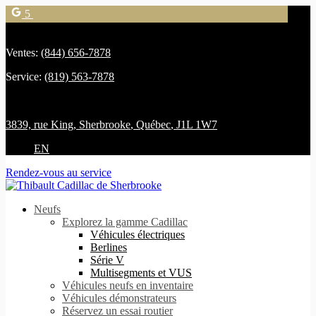
5
Ventes:
(844) 656-7878
Service:
(819) 563-7878
3839, rue King
,
Sherbrooke
,
Québec
,
J1L 1W7
EN
Rendez-vous au service
Neufs
Explorez la gamme Cadillac
Véhicules électriques
Berlines
Série V
Multisegments et VUS
Véhicules neufs en inventaire
Véhicules démonstrateurs
Réservez un essai routier