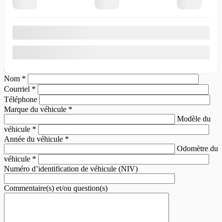
Échangez votre véhicule
Nous voulons votre vieux véhicule ! Contactez-nous pour que nous
puissions vous offrir un prix compétitif pour votre échange.
Prénom
*
Nom
*
Courriel
*
Téléphone
Marque du véhicule
*
Modèle du
véhicule
*
Année du véhicule
*
Odomètre du
véhicule
*
Numéro d’identification de véhicule (NIV)
Commentaire(s) et/ou question(s)