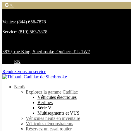
5
Ventes:
(844) 656-7878
Service:
(819) 563-7878
3839, rue King
,
Sherbrooke
,
Québec
,
J1L 1W7
EN
Rendez-vous au service
Neufs
Explorez la gamme Cadillac
Véhicules électriques
Berlines
Série V
Multisegments et VUS
Véhicules neufs en inventaire
Véhicules démonstrateurs
Réservez un essai routier