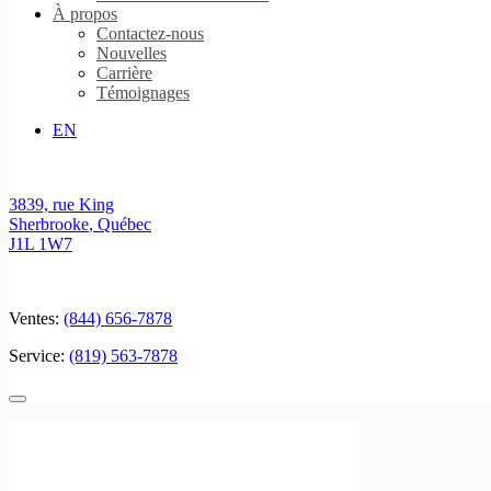
À propos
Contactez-nous
Nouvelles
Carrière
Témoignages
EN
3839, rue King
Sherbrooke
,
Québec
J1L 1W7
Ventes:
(844) 656-7878
Service:
(819) 563-7878