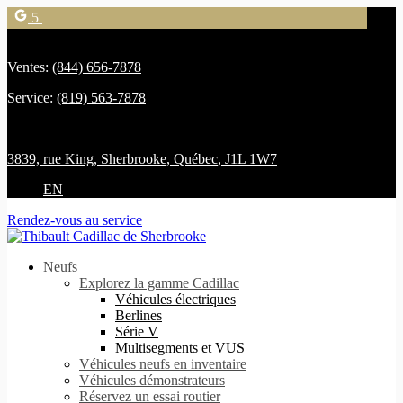
5
Ventes:
(844) 656-7878
Service:
(819) 563-7878
3839, rue King
,
Sherbrooke
,
Québec
,
J1L 1W7
EN
Rendez-vous au service
Neufs
Explorez la gamme Cadillac
Véhicules électriques
Berlines
Série V
Multisegments et VUS
Véhicules neufs en inventaire
Véhicules démonstrateurs
Réservez un essai routier