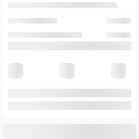
Afficher 19 images en plus
Voir plus
Précédent
Suivant
CHEVROLET EQUINOX 2027
V0210
– LT 4 portes à transmission intégrale avec 2LT