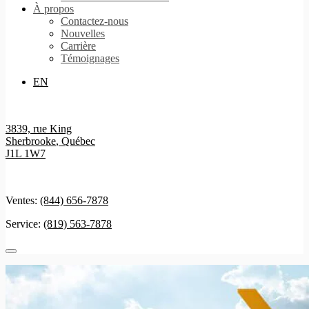
À propos
Contactez-nous
Nouvelles
Carrière
Témoignages
EN
3839, rue King
Sherbrooke
,
Québec
J1L 1W7
Ventes:
(844) 656-7878
Service:
(819) 563-7878