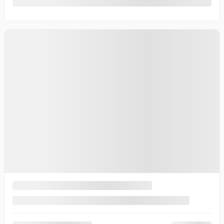
10 km
Plus de caractéristiques
Vérifier la disponibilité
Évaluer mon échange
Demande d'informations
Mentions légales
Nouvel arrivage