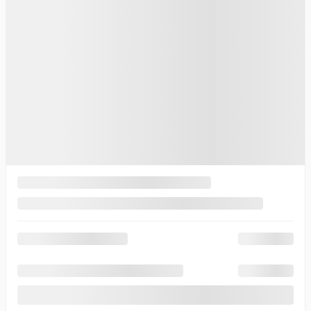
Votre prix
41 065
$
Votre prix
41 065
$
Votre prix
41 065
$
Terme sélectionné non disponible
Contactez-nous pour connaître les solutions de financement
possibles