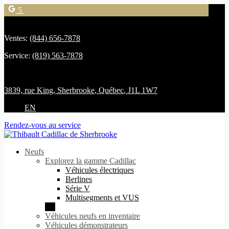
5
Ventes:
(844) 656-7878
Service:
(819) 563-7878
3839, rue King
,
Sherbrooke
,
Québec
,
J1L 1W7
EN
Rendez-vous au service
Neufs
Explorez la gamme Cadillac
Véhicules électriques
Berlines
Série V
Multisegments et VUS
Véhicules neufs en inventaire
Véhicules démonstrateurs