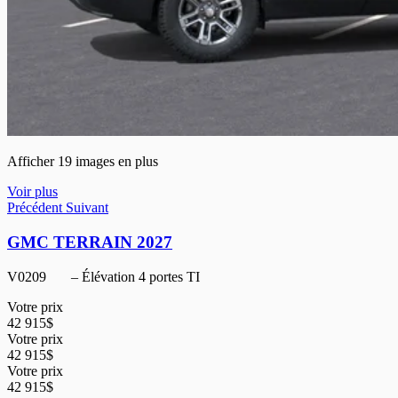
Afficher 19 images en plus
Voir plus
Précédent
Suivant
GMC TERRAIN 2027
V0209
– Élévation 4 portes TI
Votre prix
42 915
$
Votre prix
42 915
$
Votre prix
42 915
$