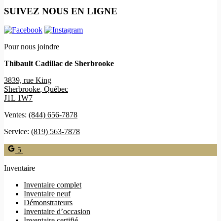
SUIVEZ NOUS EN LIGNE
Pour nous joindre
Thibault Cadillac de Sherbrooke
3839, rue King
Sherbrooke
,
Québec
J1L 1W7
Ventes:
(844) 656-7878
Service:
(819) 563-7878
5
Inventaire
Inventaire complet
Inventaire neuf
Démonstrateurs
Inventaire d’occasion
Inventaire certifié