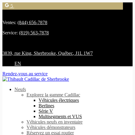
5
Ventes:
(844) 656-7878
Service:
(819) 563-7878
3839, rue King
,
Sherbrooke
,
Québec
,
J1L 1W7
EN
Rendez-vous au service
Neufs
Explorez la gamme Cadillac
Véhicules électriques
Berlines
Série V
Multisegments et VUS
Véhicules neufs en inventaire
Véhicules démonstrateurs
Réservez un essai routier