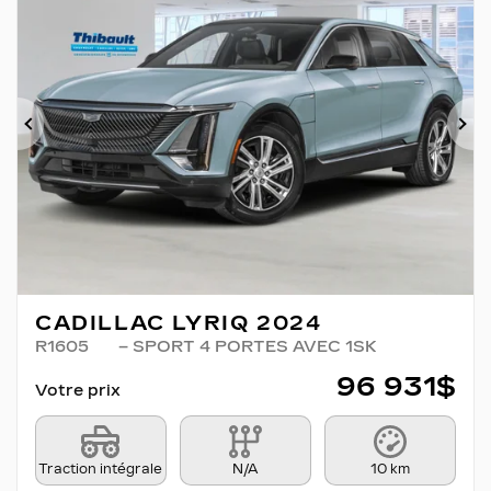
Précédent
Su
CADILLAC LYRIQ 2024
R1605
– SPORT 4 PORTES AVEC 1SK
96 931
$
Votre prix
Traction intégrale
N/A
10 km