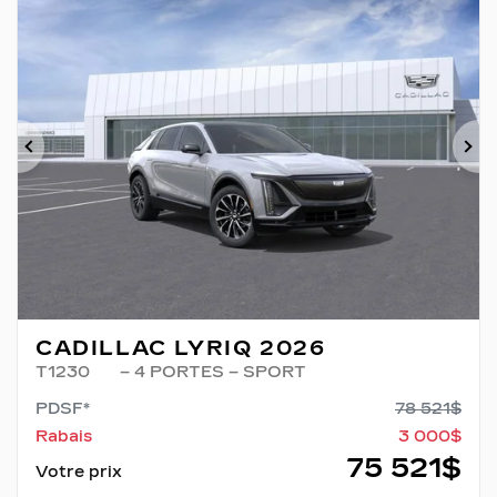
Précédent
Su
CADILLAC LYRIQ 2026
T1230
– 4 PORTES – SPORT
PDSF*
78 521
$
Rabais
3 000
$
75 521
$
Votre prix