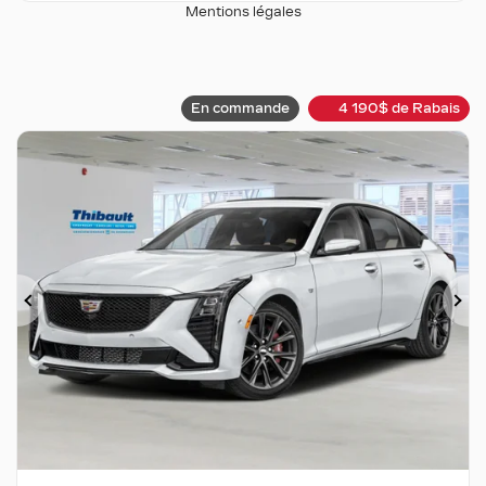
Mentions légales
En commande
4 190
$
de Rabais
Précédent
Su