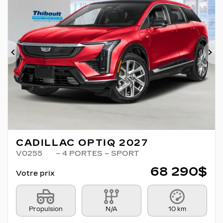
Précédent
Su
CADILLAC OPTIQ 2027
V0255
– 4 PORTES – SPORT
68 290
$
Votre prix
Propulsion
N/A
10 km