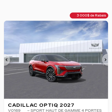
3 000
$
de Rabais
Précédent
Su
CADILLAC OPTIQ 2027
V0169
– SPORT HAUT DE GAMME 4 PORTES