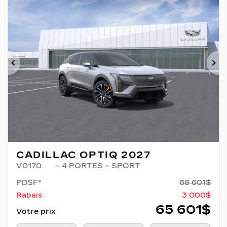
Précédent
Su
CADILLAC OPTIQ 2027
V0170
– 4 PORTES – SPORT
PDSF*
68 601
$
Rabais
3 000
$
65 601
$
Votre prix