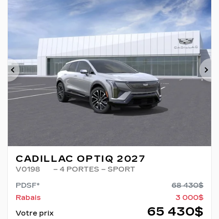
Précédent
Su
CADILLAC OPTIQ 2027
V0198
– 4 PORTES – SPORT
PDSF*
68 430
$
Rabais
3 000
$
65 430
$
Votre prix