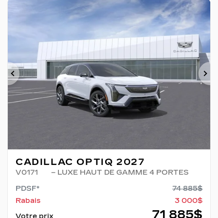
Précédent
Su
CADILLAC OPTIQ 2027
V0171
– LUXE HAUT DE GAMME 4 PORTES
PDSF*
74 885
$
Rabais
3 000
$
71 885
$
Votre prix