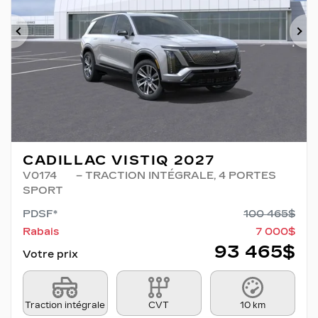
Précédent
Su
CADILLAC VISTIQ 2027
V0174
– TRACTION INTÉGRALE, 4 PORTES
SPORT
PDSF*
100 465
$
Rabais
7 000
$
93 465
$
Votre prix
Traction intégrale
CVT
10 km