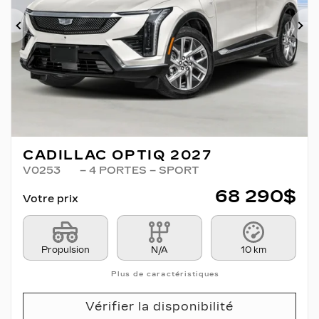
Précédent
Su
CADILLAC OPTIQ 2027
V0253
– 4 PORTES – SPORT
68 290
$
Votre prix
Propulsion
N/A
10 km
Plus de caractéristiques
Vérifier la disponibilité